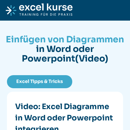
Skip to content
Excel-Kurse
Einfügen von Diagrammen
in Word oder
Powerpoint
(Video)
Excel Tipps & Tricks
Video: Excel Diagramme
in Word oder Powerpoint
integrieren